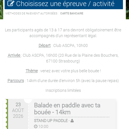
Choisissez une épreuve / activité
MÉTHODES DE PAIEMENT AUTORISÉES :
CARTE BANCAIRE
Les participants agés de 13 à 17 ans devront obligatoirement être
accompagnés d'un représentant légal.
Départ
: Club ASCPA, 10h00
Arrivée
: Club ASCPA, 16h00 (20 Rue de la Plaine des Bouchers,
67100 Strasbourg)
Thème
: venez avec votre plus belle bouée !
Parcours
: 14km d'une durée d'environ 5h (avec la pause repas)
Inscriptions limitées
23
Balade en paddle avec ta
AOÛT
bouée - 14km
2026
STAND UP PADDLE
-
10:00