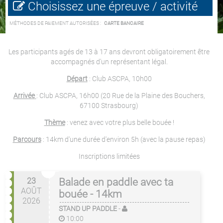
Choisissez une épreuve / activité
MÉTHODES DE PAIEMENT AUTORISÉES :
CARTE BANCAIRE
Les participants agés de 13 à 17 ans devront obligatoirement être
accompagnés d'un représentant légal.
Départ
: Club ASCPA, 10h00
Arrivée
: Club ASCPA, 16h00 (20 Rue de la Plaine des Bouchers,
67100 Strasbourg)
Thème
: venez avec votre plus belle bouée !
Parcours
: 14km d'une durée d'environ 5h (avec la pause repas)
Inscriptions limitées
23
Balade en paddle avec ta
AOÛT
bouée - 14km
2026
STAND UP PADDLE
-
10:00