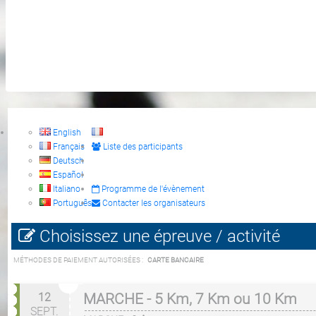
English
Français
Liste des participants
Deutsch
Español
Italiano
Programme de l'évènement
Português
Contacter les organisateurs
Choisissez une épreuve / activité
MÉTHODES DE PAIEMENT AUTORISÉES :
CARTE BANCAIRE
12
MARCHE - 5 Km, 7 Km ou 10 Km
SEPT.