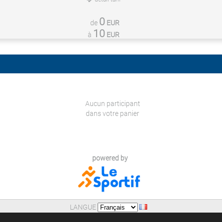
0
de
EUR
10
à
EUR
Aucun participant
dans votre panier
powered by
LANGUE
AIDE
|
POLITIQUE DE CONFIDENTIALITE (RGPD)