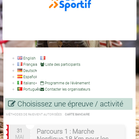
English
Français
Liste des participants
Deutsch
Español
Italiano
Programme de l'évènement
Português
Contacter les organisateurs
Choisissez une épreuve / activité
MÉTHODES DE PAIEMENT AUTORISÉES :
CARTE BANCAIRE
31
Parcours 1 : Marche
MAI