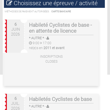
Choisissez une épreuve / activité
MÉTHODES DE PAIEMENT AUTORISÉES :
CARTE BANCAIRE
6
Habileté Cyclistes de base -
JUIN
en attente de licence
2026
* AUTRE *
-
9:00
17:00
né(e)s en
2011 et avant
INSCRIPTIONS
CLOSES
6
Habiletés Cyclistes de base
JUIL.
* AUTRE *
-
2026