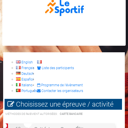
English
Français
Liste des participants
Deutsch
Español
Italiano
Programme de l'évènement
Português
Contacter les organisateurs
Choisissez une épreuve / activité
MÉTHODES DE PAIEMENT AUTORISÉES :
CARTE BANCAIRE