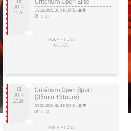
18
Critérium Open Élite
JUIN
CYCLISME SUR ROUTE
-
2026
18:00
INSCRIPTIONS
CLOSES
18
Critérium Open Sport
JUIN
(35min +3tours)
2026
CYCLISME SUR ROUTE
-
18:00
INSCRIPTIONS