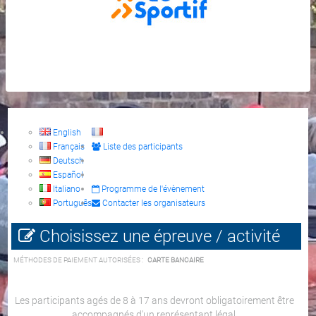
English
Français
Liste des participants
Deutsch
Español
Italiano
Programme de l'évènement
Português
Contacter les organisateurs
Choisissez une épreuve / activité
MÉTHODES DE PAIEMENT AUTORISÉES :
CARTE BANCAIRE
Les participants agés de 8 à 17 ans devront obligatoirement être
accompagnés d'un représentant légal.