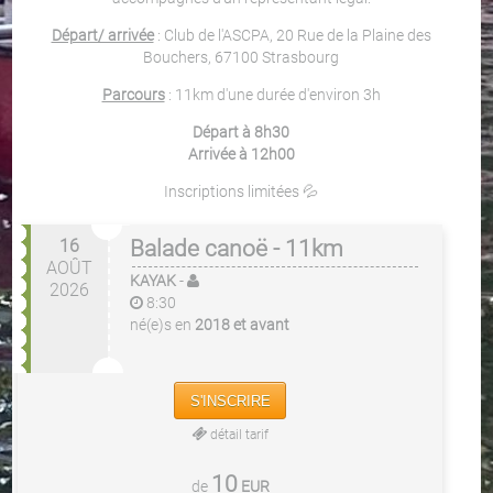
Départ/ arrivée
: Club de l'ASCPA, 20 Rue de la Plaine des
Bouchers, 67100 Strasbourg
Parcours
: 11km d'une durée d'environ 3h
Départ à 8h30
Arrivée à 12h00
Inscriptions limitées 💦
16
Balade canoë - 11km
AOÛT
KAYAK
-
2026
8:30
né(e)s en
2018 et avant
S'INSCRIRE
détail tarif
10
de
EUR