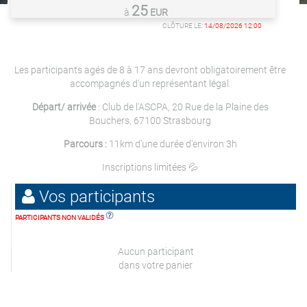
25
à
EUR
CLÔTURE LE:
14/08/2026 12:00
Les participants agés de 8 à 17 ans devront obligatoirement être
accompagnés d'un représentant légal.
Départ/ arrivée
: Club de l'ASCPA, 20 Rue de la Plaine des
Bouchers, 67100 Strasbourg
Parcours :
11km d'une durée d'environ 3h
Inscriptions limitées 💦
Vos participants
PARTICIPANTS NON VALIDÉS
Aucun participant
dans votre panier