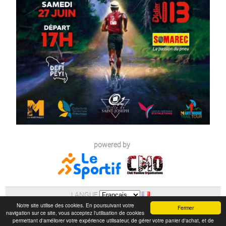
powered by
LANGUE
AIDE
|
POLITIQUE DE CONFIDENTIALITE (RGPD)
Notre site utilise des cookies. En poursuivant votre
Fermer
navigation sur ce site, vous acceptez l'utilisation de cookies
MENTIONS LEGALES
|
SECURITE DES PAIEMENTS
permettant d'améliorer votre expérience utilisateur, de gérer votre panier d'achat, et de