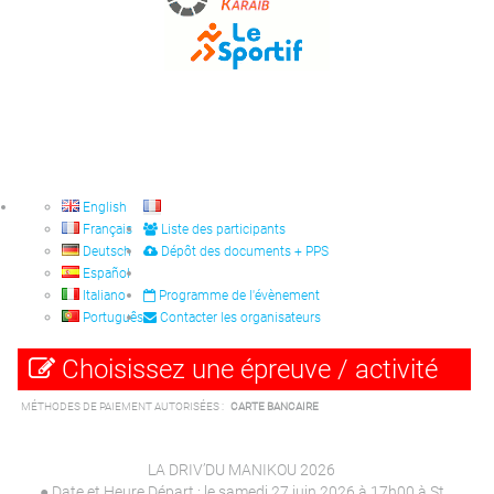
English
Français
Liste des participants
Deutsch
Dépôt des documents + PPS
Español
Italiano
Programme de l'évènement
Português
Contacter les organisateurs
Choisissez une épreuve / activité
MÉTHODES DE PAIEMENT AUTORISÉES :
CARTE BANCAIRE
LA DRIV’DU MANIKOU 2026
● Date et Heure Départ : le samedi 27 juin 2026 à 17h00 à St