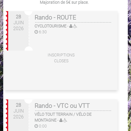
Majoration de 5€ sur place.
28
Rando - ROUTE
JUIN
CYCLOTOURISME
-
2026
6:30
INSCRIPTIONS
CLOSES
28
Rando - VTC ou VTT
JUIN
VÉLO TOUT TERRAIN / VÉLO DE
2026
MONTAGNE
-
0:00