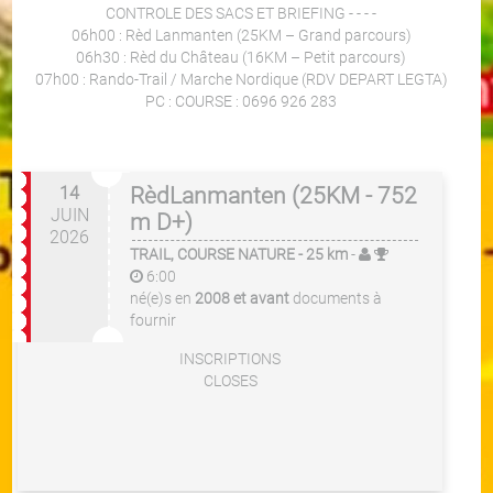
CONTROLE DES SACS ET BRIEFING - - - -
06h00 : Rèd Lanmanten (25KM – Grand parcours)
06h30 : Rèd du Château (16KM – Petit parcours)
07h00 : Rando-Trail / Marche Nordique (RDV DEPART LEGTA)
PC : COURSE : 0696 926 283
14
RèdLanmanten (25KM - 752
JUIN
m D+)
2026
TRAIL, COURSE NATURE
- 25 km
-
6:00
né(e)s en
2008 et avant
documents à
fournir
INSCRIPTIONS
CLOSES