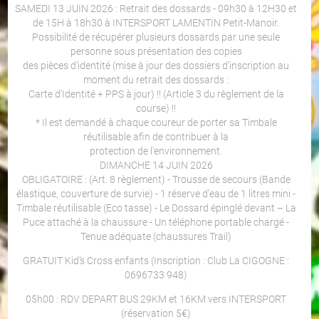
SAMEDI 13 JUIN 2026 : Retrait des dossards - 09h30 à 12H30 et
de 15H à 18h30 à INTERSPORT LAMENTIN Petit-Manoir.
Possibilité de récupérer plusieurs dossards par une seule
personne sous présentation des copies
des pièces d’identité (mise à jour des dossiers d’inscription au
moment du retrait des dossards :
Carte d’Identité + PPS à jour) !! (Article 3 du règlement de la
course) !!
* Il est demandé à chaque coureur de porter sa Timbale
réutilisable afin de contribuer à la
protection de l'environnement.
DIMANCHE 14 JUIN 2026
OBLIGATOIRE : (Art. 8 règlement) - Trousse de secours (Bande
élastique, couverture de survie) - 1 réserve d’eau de 1 litres mini -
Timbale réutilisable (Eco tasse) - Le Dossard épinglé devant – La
Puce attaché à la chaussure - Un téléphone portable chargé -
Tenue adéquate (chaussures Trail)
GRATUIT Kid’s Cross enfants (Inscription : Club La CIGOGNE :
0696733 948)
05h00 : RDV DEPART BUS 29KM et 16KM vers INTERSPORT
(réservation 5€)