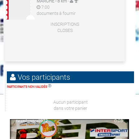
MARCHE
- 8 km
-
7:00
documents à fournir
INSCRIPTIONS
CLOSES
Vos participants
PARTICIPANTS NON VALIDÉS
Aucun participant
dans votre panier