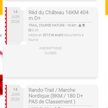
14
Rèd du Château 16KM 404
JUIN
m D+
2026
TRAIL, COURSE NATURE
- 16 km
-
6:30
né(e)s en
2010 et avant
documents à
fournir
INSCRIPTIONS
CLOSES
14
Rando-Trail / Marche
JUIN
Nordique (8KM / 180 D+
2026
PAS de Classement )