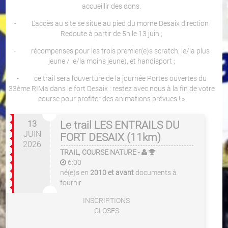
accueillir des dons.
- L’accès au site se situe au pied du morne Desaix direction
Redoute à partir de 5h le 13 juin ;
- récompenses pour les trois premier(e)s scratch, le/la plus
jeune / le/la moins jeune), et handisport ;
- ce trail sera l’ouverture de la journée Portes ouvertes du
33ème RIMa dans le fort Desaix : restez avec nous à la fin de votre
course pour profiter des animations prévues ! »
13
Le trail LES ENTRAILS DU
JUIN
FORT DESAIX (11km)
2026
TRAIL, COURSE NATURE
-
6:00
né(e)s en
2010 et avant
documents à
fournir
INSCRIPTIONS
CLOSES