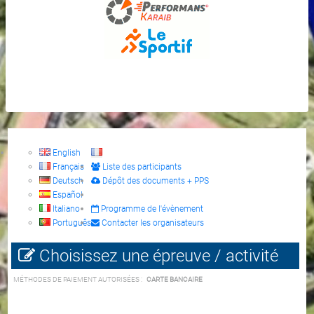
English
Français
Liste des participants
Deutsch
Dépôt des documents + PPS
Español
Italiano
Programme de l'évènement
Português
Contacter les organisateurs
Choisissez une épreuve / activité
MÉTHODES DE PAIEMENT AUTORISÉES :
CARTE BANCAIRE