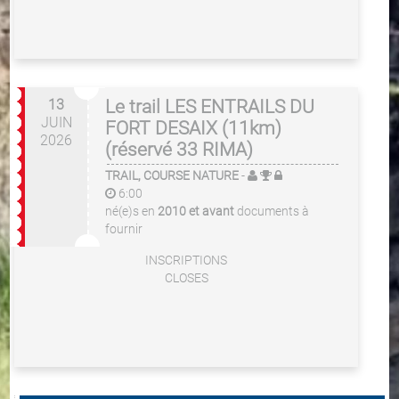
13
Le trail LES ENTRAILS DU
JUIN
FORT DESAIX (11km)
2026
(réservé 33 RIMA)
TRAIL, COURSE NATURE
-
6:00
né(e)s en
2010 et avant
documents à
fournir
INSCRIPTIONS
CLOSES