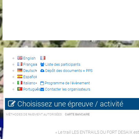
English
Français
Liste des participants
Deutsch
Dépôt des documents + PPS
Español
Italiano
Programme de l'évènement
Português
Contacter les organisateurs
Choisissez une épreuve / activité
MÉTHODES DE PAIEMENT AUTORISÉES :
CARTE BANCAIRE
« Le trail LES ENTRAILS DU FORT DESAIX es