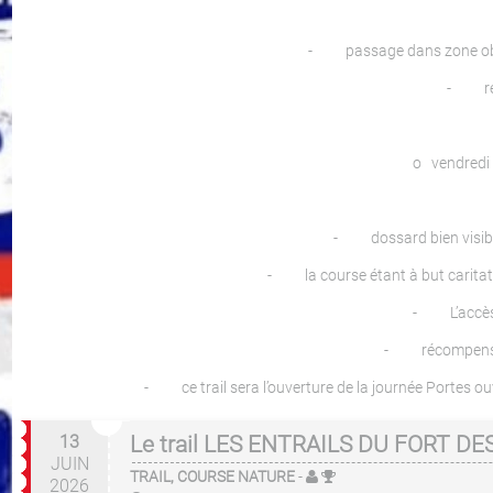
- passage dans zone obscu
- récu
o vendredi 1
- dossard bien visible 
- la course étant à but caritatif
- L’accès au
- récompenses po
- ce trail sera l’ouverture de la journée Portes ouv
13
Le trail LES ENTRAILS DU FORT DE
JUIN
TRAIL, COURSE NATURE
-
2026