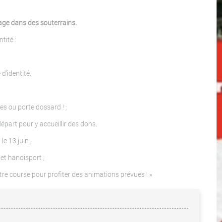
age dans des souterrains.
tité :
d’identité.
s ou porte dossard ! ;
épart pour y accueillir des dons.
e 13 juin ;
et handisport ;
tre course pour profiter des animations prévues ! »