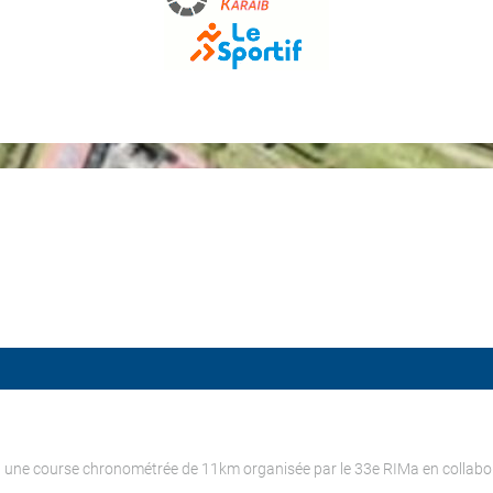
t une course chronométrée de 11km organisée par le 33e RIMa en colla