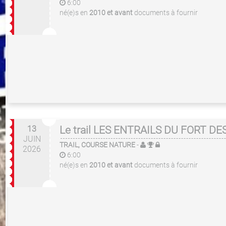
6:00
né(e)s en
2010 et avant
documents à fournir
13
Le trail LES ENTRAILS DU FORT DES
JUIN
TRAIL, COURSE NATURE
-
2026
6:00
né(e)s en
2010 et avant
documents à fournir