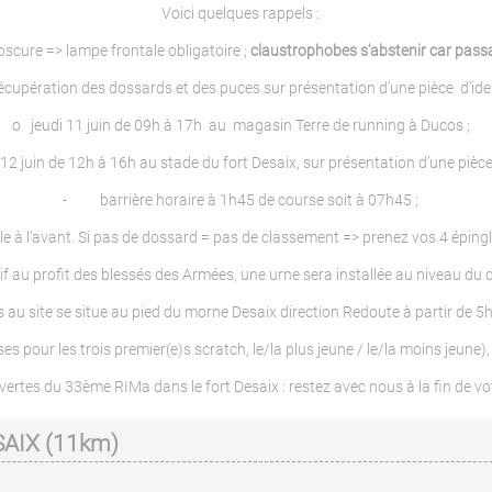
Voici quelques rappels :
re => lampe frontale obligatoire ;
claustrophobes s'abstenir car pass
pération des dossards et des puces sur présentation d’une pièce d’iden
o jeudi 11 juin de 09h à 17h au magasin Terre de running à Ducos ;
2 juin de 12h à 16h au stade du fort Desaix, sur présentation d’une pièce 
- barrière horaire à 1h45 de course soit à 07h45 ;
à l’avant. Si pas de dossard = pas de classement => prenez vos 4 épingle
 au profit des blessés des Armées, une urne sera installée au niveau du d
 site se situe au pied du morne Desaix direction Redoute à partir de 5h l
ur les trois premier(e)s scratch, le/la plus jeune / le/la moins jeune), 
ertes du 33ème RIMa dans le fort Desaix : restez avec nous à la fin de vo
SAIX (11km)