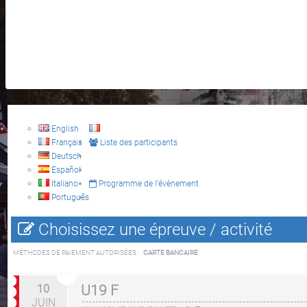
English
Français
Liste des participants
Deutsch
Español
Italiano
Programme de l'évènement
Português
Choisissez une épreuve / activité
MÉTHODES DE PAIEMENT AUTORISÉES :
CARTE BANCAIRE
10
U19 F
JUIN