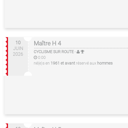
10
Maître H 4
JUIN
CYCLISME SUR ROUTE
-
2026
0:00
né(e)s en
1961 et avant
réservé aux
hommes