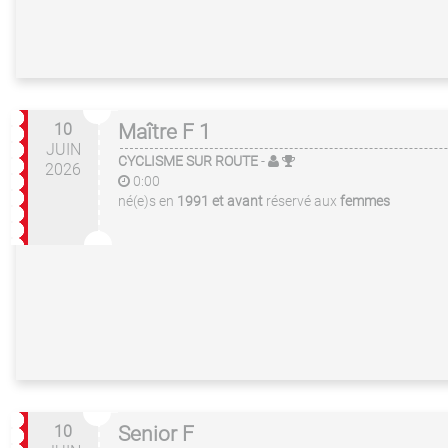
10
Maître F 1
JUIN
CYCLISME SUR ROUTE
-
2026
0:00
né(e)s en
1991 et avant
réservé aux
femmes
10
Senior F