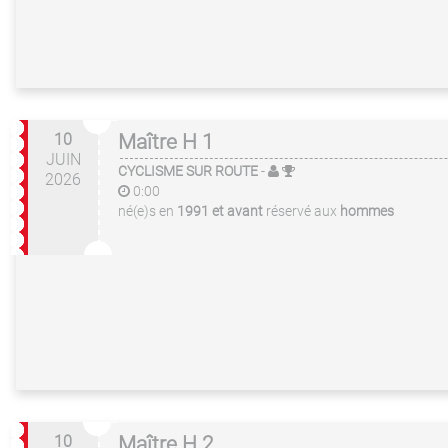
10
Maître H 1
JUIN
CYCLISME SUR ROUTE
-
2026
0:00
né(e)s en
1991 et avant
réservé aux
hommes
10
Maître H 2