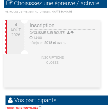
Choisissez une épreuve / activité
MÉTHODES DE PAIEMENT AUTORISÉES :
CARTE BANCAIRE
4
Inscription
AOÛT
CYCLISME SUR ROUTE
-
2026
14:00
né(e)s en
2018 et avant
INSCRIPTIONS
CLOSES
Vos participants
PARTICIPANTS NON VALIDÉS