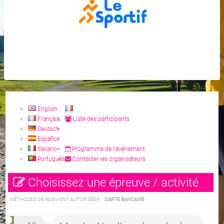
English
Français
Liste des participants
Deutsch
Español
Italiano
Programme de l'évènement
Português
Contacter les organisateurs
Choisissez une épreuve / activité
MÉTHODES DE PAIEMENT AUTORISÉES :
CARTE BANCAIRE