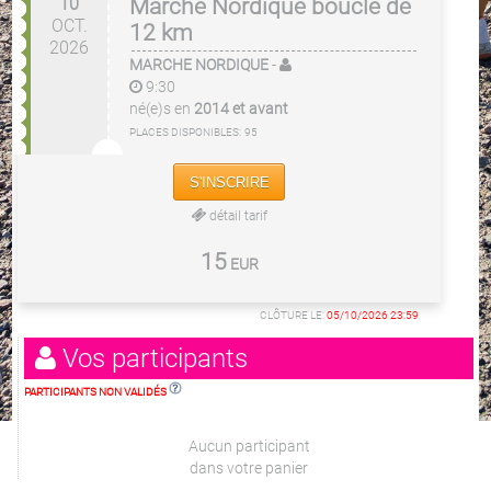
10
Marche Nordique boucle de
OCT.
12 km
2026
MARCHE NORDIQUE
-
9:30
né(e)s en
2014 et avant
PLACES DISPONIBLES:
95
S'INSCRIRE
détail tarif
15
EUR
CLÔTURE LE:
05/10/2026 23:59
Vos participants
PARTICIPANTS NON VALIDÉS
Aucun participant
dans votre panier