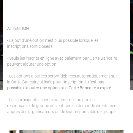
ATTENTION
:
- L'ajout d'une option n'est plus possible lorsque les
inscriptions sont closes !
- Seuls les inscrits en ligne avec paiement par Carte Bancaire
peuvent ajouter une option.
- Les options ajoutées seront débitées automatiquement sur
la Carte Bancaire utilisée pour l'inscription.
Il n'est pas
possible d'ajouter une option si la Carte Bancaire a expiré
.
- Les participants inscrits par courrier, ou par leur
responsable de groupe doivent faire la demande directement
auprès des organisateurs ou de leur responsable de groupe.