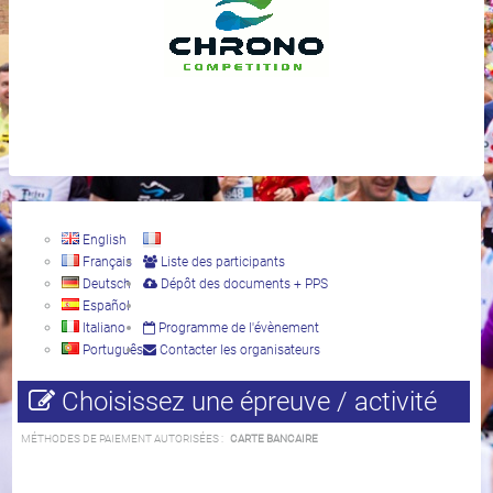
English
Français
Liste des participants
Deutsch
Dépôt des documents + PPS
Español
Italiano
Programme de l'évènement
Português
Contacter les organisateurs
Choisissez une épreuve / activité
MÉTHODES DE PAIEMENT AUTORISÉES :
CARTE BANCAIRE