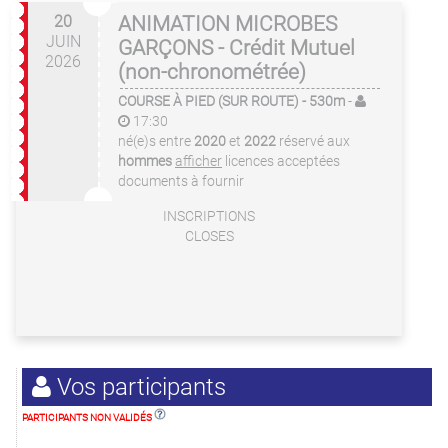
20
ANIMATION MICROBES
JUIN
GARÇONS - Crédit Mutuel
2026
(non-chronométrée)
COURSE À PIED (SUR ROUTE)
- 530m
-
17:30
né(e)s entre
2020
et
2022
réservé aux
hommes
afficher
licences acceptées
documents à fournir
INSCRIPTIONS
CLOSES
Vos participants
PARTICIPANTS NON VALIDÉS