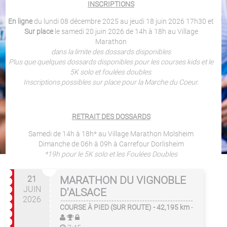
INSCRIPTIONS
En ligne
du lundi 08 décembre 2025 au jeudi 18 juin 2026 17h30 et
Sur place
le samedi 20 juin 2026 de 14h à 18h au Village
Marathon
dans la limite des dossards disponibles
Plus que quelques dossards disponibles pour les courses kids et le
5K solo et foulées doubles.
Inscriptions possibles sur place pour la Marche du Coeur.
RETRAIT DES DOSSARDS
Samedi de 14h à 18h* au Village Marathon Molsheim
Dimanche de 06h à 09h à Carrefour Dorlisheim
*19h pour le 5K solo et les Foulées Doubles
21
MARATHON DU VIGNOBLE
JUIN
D'ALSACE
2026
COURSE À PIED (SUR ROUTE)
- 42,195 km
-