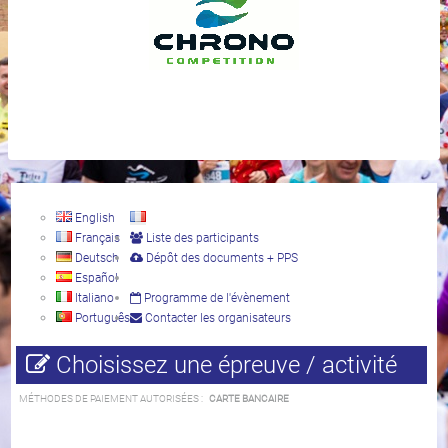
English
Français
Liste des participants
Deutsch
Dépôt des documents + PPS
Español
Italiano
Programme de l'évènement
Português
Contacter les organisateurs
Choisissez une épreuve / activité
MÉTHODES DE PAIEMENT AUTORISÉES :
CARTE BANCAIRE