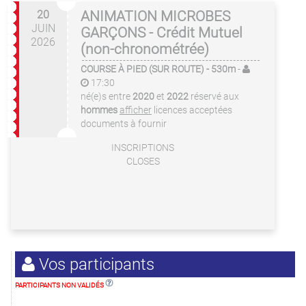
20
ANIMATION MICROBES
JUIN
GARÇONS - Crédit Mutuel
2026
(non-chronométrée)
COURSE À PIED (SUR ROUTE)
- 530m
-
17:30
né(e)s entre
2020
et
2022
réservé aux
hommes
afficher
licences acceptées
documents à fournir
INSCRIPTIONS
CLOSES
Vos participants
PARTICIPANTS NON VALIDÉS