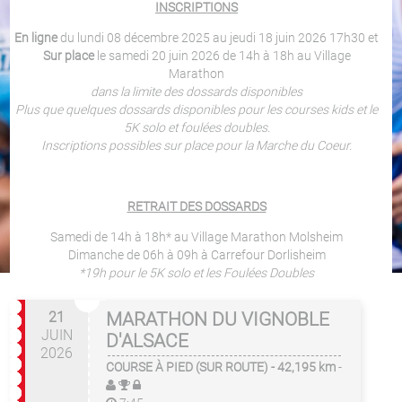
INSCRIPTIONS
En ligne
du lundi 08 décembre 2025 au jeudi 18 juin 2026 17h30 et
Sur place
le samedi 20 juin 2026 de 14h à 18h au Village
Marathon
dans la limite des dossards disponibles
Plus que quelques dossards disponibles pour les courses kids et le
5K solo et foulées doubles.
Inscriptions possibles sur place pour la Marche du Coeur.
RETRAIT DES DOSSARDS
Samedi de 14h à 18h* au Village Marathon Molsheim
Dimanche de 06h à 09h à Carrefour Dorlisheim
*19h pour le 5K solo et les Foulées Doubles
21
MARATHON DU VIGNOBLE
JUIN
D'ALSACE
2026
COURSE À PIED (SUR ROUTE)
- 42,195 km
-