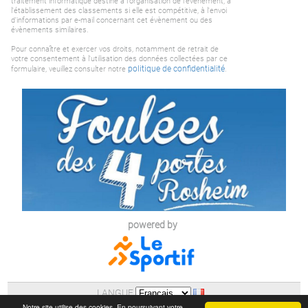
traitement informatique destiné à l'organisation de l'évènement, à
l'établissement des classements si elle est compétitive, à l'envoi
d'informations par e-mail concernant cet évènement ou des
évènements similaires.
Pour connaître et exercer vos droits, notamment de retrait de
votre consentement à l'utilisation des données collectées par ce
politique de confidentialité
formulaire, veuillez consulter notre
.
powered by
LANGUE
AIDE
|
POLITIQUE DE CONFIDENTIALITE (RGPD)
Notre site utilise des cookies. En poursuivant votre