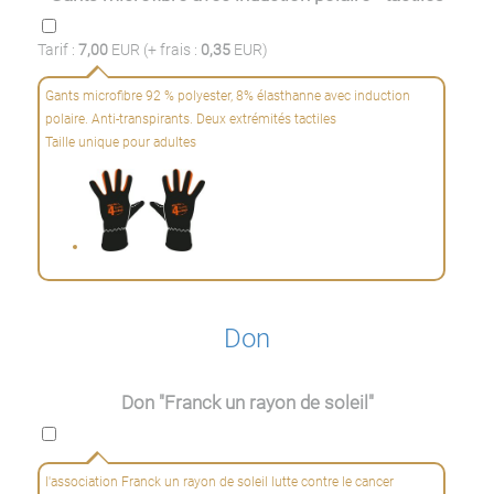
Tarif :
7,00
EUR (+ frais :
0,35
EUR)
Gants microfibre 92 % polyester, 8% élasthanne avec induction
polaire. Anti-transpirants. Deux extrémités tactiles
Taille unique pour adultes
Don
Don "Franck un rayon de soleil"
l'association Franck un rayon de soleil lutte contre le cancer