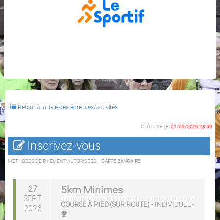
Retour à la liste des épreuves/activités
CLÔTURE LE:
21/09/2026 23:59
Inscrivez-vous
MÉTHODES DE PAIEMENT AUTORISÉES :
CARTE BANCAIRE
27
5km Minimes
SEPT.
COURSE À PIED (SUR ROUTE)
-
INDIVIDUEL
-
2026