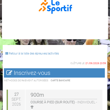
Retour à la liste des épreuves/activités
CLÔTURE LE:
21/09/2026 23:59
Inscrivez-vous
MÉTHODES DE PAIEMENT AUTORISÉES :
CARTE BANCAIRE
27
900m
SEPT.
COURSE À PIED (SUR ROUTE)
-
INDIVIDUEL
-
2026