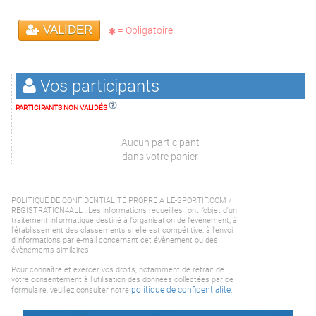
VALIDER
= Obligatoire
Vos participants
PARTICIPANTS NON VALIDÉS
Aucun participant
dans votre panier
POLITIQUE DE CONFIDENTIALITE PROPRE A LE-SPORTIF.COM /
REGISTRATION4ALL : Les informations recueillies font l’objet d'un
traitement informatique destiné à l'organisation de l'évènement, à
l'établissement des classements si elle est compétitive, à l'envoi
d'informations par e-mail concernant cet évènement ou des
évènements similaires.
Pour connaître et exercer vos droits, notamment de retrait de
votre consentement à l'utilisation des données collectées par ce
politique de confidentialité
formulaire, veuillez consulter notre
.