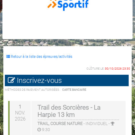
Retour à la liste des épreuves/activités
CLÔTURE LE:
30/10/2026 23:30
Inscrivez-vous
MÉTHODES DE PAIEMENT AUTORISÉES :
CARTE BANCAIRE
1
Trail des Sorcières - La
NOV.
Harpie 13 km
2026
TRAIL, COURSE NATURE
-
INDIVIDUEL
-
9:30