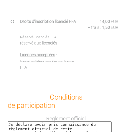
Droits d'inscription licencié FFA
14,00
EUR
+ frais :
1,50
EUR
Réservé licenciés FFA
réservé aux
licenciés
Licences acceptées
:
licence non listée = vous êtes 'non licencié'
FFA
Conditions
de participation
Règlement officiel