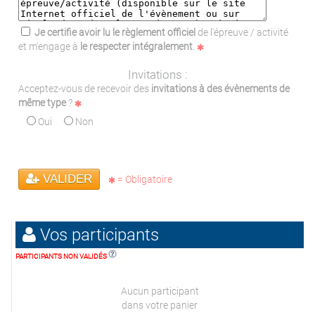
Je certifie avoir lu le règlement officiel
de l'épreuve / activité
et m'engage à
le respecter intégralement
.
Invitations :
Acceptez-vous de recevoir des
invitations à des évènements de
même type
?
Oui
Non
VALIDER
= Obligatoire
Vos participants
PARTICIPANTS NON VALIDÉS
Aucun participant
dans votre panier