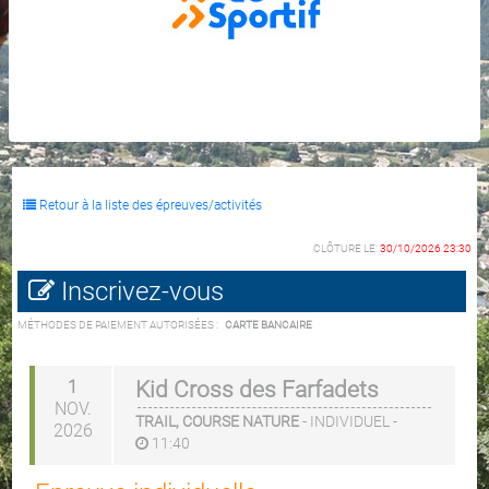
Retour à la liste des épreuves/activités
CLÔTURE LE:
30/10/2026 23:30
Inscrivez-vous
MÉTHODES DE PAIEMENT AUTORISÉES :
CARTE BANCAIRE
1
Kid Cross des Farfadets
NOV.
TRAIL, COURSE NATURE
-
INDIVIDUEL
-
2026
11:40