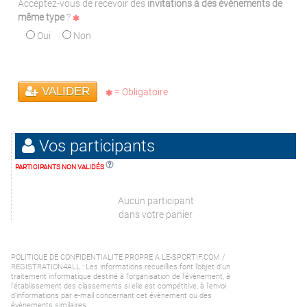
Acceptez-vous de recevoir des
invitations à des évènements de
même type
?
Oui
Non
VALIDER
= Obligatoire
Vos participants
PARTICIPANTS NON VALIDÉS
Aucun participant
dans votre panier
POLITIQUE DE CONFIDENTIALITE PROPRE A LE-SPORTIF.COM /
REGISTRATION4ALL : Les informations recueillies font l’objet d'un
traitement informatique destiné à l'organisation de l'évènement, à
l'établissement des classements si elle est compétitive, à l'envoi
d'informations par e-mail concernant cet évènement ou des
évènements similaires.