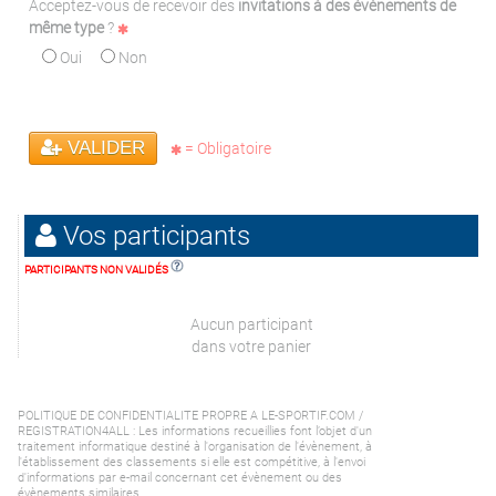
Acceptez-vous de recevoir des
invitations à des évènements de
même type
?
Oui
Non
VALIDER
= Obligatoire
Vos participants
PARTICIPANTS NON VALIDÉS
Aucun participant
dans votre panier
POLITIQUE DE CONFIDENTIALITE PROPRE A LE-SPORTIF.COM /
REGISTRATION4ALL : Les informations recueillies font l’objet d'un
traitement informatique destiné à l'organisation de l'évènement, à
l'établissement des classements si elle est compétitive, à l'envoi
d'informations par e-mail concernant cet évènement ou des
évènements similaires.