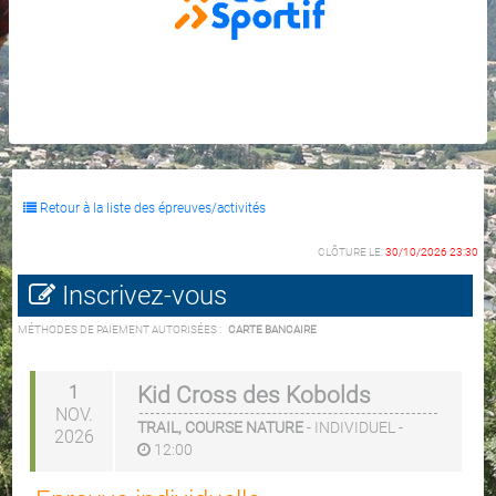
Retour à la liste des épreuves/activités
CLÔTURE LE:
30/10/2026 23:30
Inscrivez-vous
MÉTHODES DE PAIEMENT AUTORISÉES :
CARTE BANCAIRE
1
Kid Cross des Kobolds
NOV.
TRAIL, COURSE NATURE
-
INDIVIDUEL
-
2026
12:00