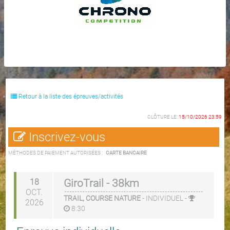
Retour à la liste des épreuves/activités
CLÔTURE LE:
15/10/2026 23:59
Inscrivez-vous
MÉTHODES DE PAIEMENT AUTORISÉES :
CARTE BANCAIRE
18
GiroTrail - 38km
OCT.
TRAIL, COURSE NATURE
-
INDIVIDUEL
-
2026
8:30