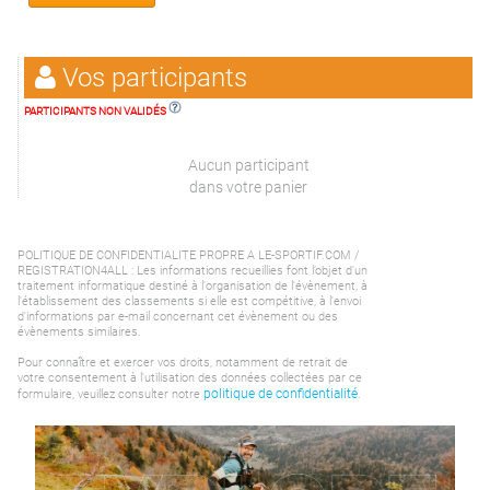
Vos participants
PARTICIPANTS NON VALIDÉS
Aucun participant
dans votre panier
POLITIQUE DE CONFIDENTIALITE PROPRE A LE-SPORTIF.COM /
REGISTRATION4ALL : Les informations recueillies font l’objet d'un
traitement informatique destiné à l'organisation de l'évènement, à
l'établissement des classements si elle est compétitive, à l'envoi
d'informations par e-mail concernant cet évènement ou des
évènements similaires.
Pour connaître et exercer vos droits, notamment de retrait de
votre consentement à l'utilisation des données collectées par ce
politique de confidentialité
formulaire, veuillez consulter notre
.