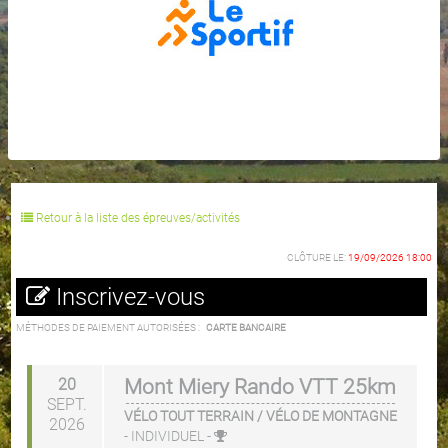
Retour à la liste des épreuves/activités
CLÔTURE LE:
19/09/2026 18:00
Inscrivez-vous
MÉTHODES DE PAIEMENT AUTORISÉES :
CARTE BANCAIRE
20
Mont Miery Rando VTT 25km
SEPT.
VÉLO TOUT TERRAIN / VÉLO DE MONTAGNE
2026
-
INDIVIDUEL
-