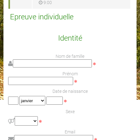
9:00
Epreuve individuelle
Identité
Nom de famille
Prénom
Date de naissance
Sexe
Email