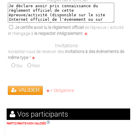
Je certifie avoir lu le règlement officiel
de l'épreuve / activité
et m'engage à
le respecter intégralement
.
Invitations :
Acceptez-vous de recevoir des
invitations à des évènements de
même type
?
Oui
Non
VALIDER
= Obligatoire
Vos participants
PARTICIPANTS NON VALIDÉS