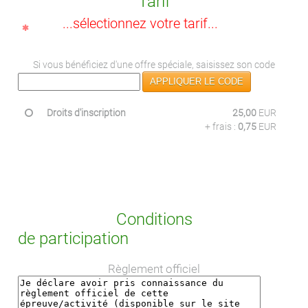
Tarif
...sélectionnez votre tarif...
Si vous bénéficiez d'une offre spéciale, saisissez son code
APPLIQUER LE CODE
Droits d'inscription
25,00
EUR
+ frais :
0,75
EUR
Conditions
de participation
Règlement officiel