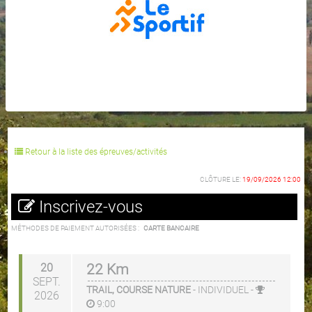
Retour à la liste des épreuves/activités
CLÔTURE LE:
19/09/2026 12:00
Inscrivez-vous
MÉTHODES DE PAIEMENT AUTORISÉES :
CARTE BANCAIRE
20
22 Km
SEPT.
TRAIL, COURSE NATURE
-
INDIVIDUEL
-
2026
9:00