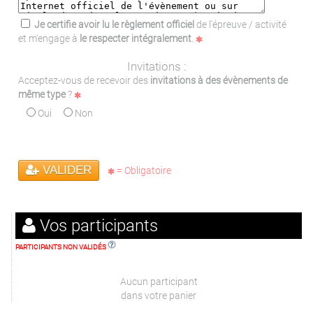
Je certifie avoir lu le règlement officiel
de l'épreuve / activité
et m'engage à
le respecter intégralement
.
Invitations :
Acceptez-vous de recevoir des
invitations à des évènements de
même type
?
Oui
Non
VALIDER
= Obligatoire
Vos participants
PARTICIPANTS NON VALIDÉS
Aucun participant
dans votre panier