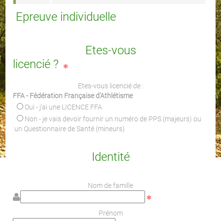
Epreuve individuelle
Etes-vous
licencié ?
Etes-vous licencié de :
FFA - Fédération Française d'Athlétisme
Oui - j'ai une LICENCE FFA
Non - je vais devoir fournir un numéro de PPS (majeurs) ou
un Questionnaire de Santé (mineurs)
Identité
Nom de famille
Prénom