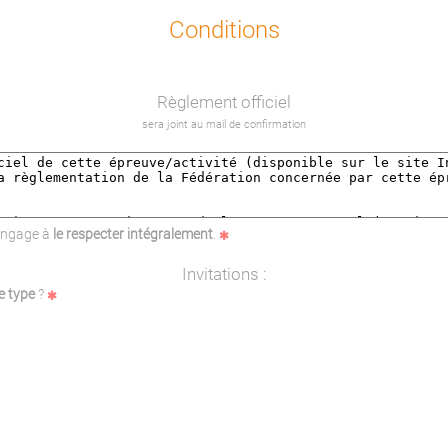
Conditions
Règlement officiel
sera joint au mail de confirmation
'engage à
le respecter intégralement
.
Invitations :
e type
?