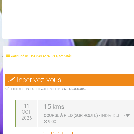
Retour à la liste des épreuves/activités
Inscrivez-vous
MÉTHODES DE PAIEMENT AUTORISÉES :
CARTE BANCAIRE
11
15 kms
OCT.
COURSE À PIED (SUR ROUTE)
-
INDIVIDUEL
-
2026
9:00