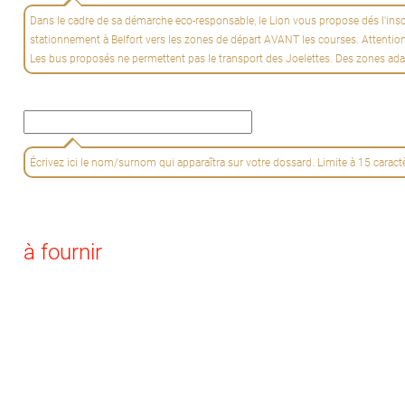
Dans le cadre de sa démarche eco-responsable, le Lion vous propose dés l'inscri
stationnement à Belfort vers les zones de départ AVANT les courses. Attention, p
Les bus proposés ne permettent pas le transport des Joelettes. Des zones adap
Écrivez ici le nom/surnom qui apparaîtra sur votre dossard. Limite à 15 caract
à fournir