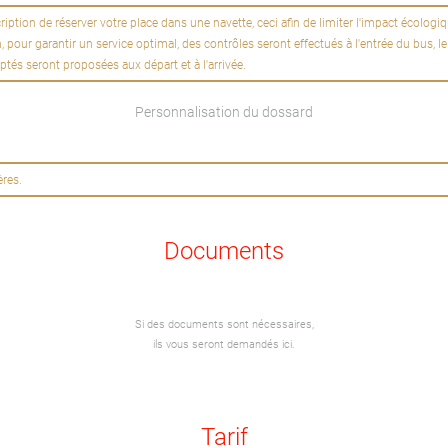
ption de réserver votre place dans une navette, ceci afin de limiter l'impact écologi
our garantir un service optimal, des contrôles seront effectués à l'entrée du bus, le 
tés seront proposées aux départ et à l'arrivée.
Personnalisation du dossard
ères.
Documents
Si des documents sont nécessaires,
ils vous seront demandés ici.
Tarif