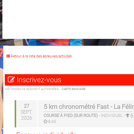
Retour à la liste des épreuves/activités
Inscrivez-vous
MÉTHODES DE PAIEMENT AUTORISÉES :
CARTE BANCAIRE
27
5 km chronométré Fast - La Félin
SEPT.
COURSE À PIED (SUR ROUTE)
-
INDIVIDUEL
-
2026
8:45