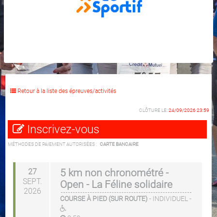
Retour à la liste des épreuves/activités
CLÔTURE LE:
24/09/2026 23:59
Inscrivez-vous
MÉTHODES DE PAIEMENT AUTORISÉES :
CARTE BANCAIRE
27
5 km non chronométré -
SEPT.
Open - La Féline solidaire
2026
COURSE À PIED (SUR ROUTE)
-
INDIVIDUEL
-