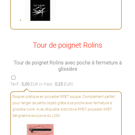
Tour de poignet Rolins
Tour de poignet Rolins avec poche à fermeture à
glissière
Tarif :
5,00
EUR (+ frais :
0,25
EUR)
Poignet pratique en polyester RPET souple. Complément parfait
pour ranger de petits objets grâce à sa poche avec fermeture à
glissière noire. Avec étiquette distinctive RPET, polyester RPET.
Sérigraphie exclusive du LION.