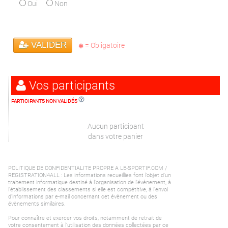
Oui
Non
VALIDER
= Obligatoire
Vos participants
PARTICIPANTS NON VALIDÉS
Aucun participant
dans votre panier
POLITIQUE DE CONFIDENTIALITE PROPRE A LE-SPORTIF.COM /
REGISTRATION4ALL : Les informations recueillies font l’objet d'un
traitement informatique destiné à l'organisation de l'évènement, à
l'établissement des classements si elle est compétitive, à l'envoi
d'informations par e-mail concernant cet évènement ou des
évènements similaires.
Pour connaître et exercer vos droits, notamment de retrait de
votre consentement à l'utilisation des données collectées par ce