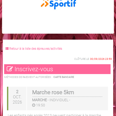
Retour à la liste des épreuves/activités
CLÔTURE LE:
30/09/2026 23:59
Inscrivez-vous
MÉTHODES DE PAIEMENT AUTORISÉES :
CARTE BANCAIRE
2
Marche rose 5km
OCT.
MARCHE
-
INDIVIDUEL
-
2026
19:50
Les enfants nés après 2013 peuvent participer à la marche