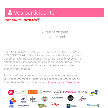
Vos participants
PARTICIPANTS NON VALIDÉS
Aucun participant
dans votre panier
POLITIQUE DE CONFIDENTIALITE PROPRE A LE-SPORTIF.COM /
REGISTRATION4ALL : Les informations recueillies font l’objet d'un
traitement informatique destiné à l'organisation de l'évènement, à
l'établissement des classements si elle est compétitive, à l'envoi
d'informations par e-mail concernant cet évènement ou des
évènements similaires.
Pour connaître et exercer vos droits, notamment de retrait de
votre consentement à l'utilisation des données collectées par ce
politique de confidentialité
formulaire, veuillez consulter notre
.