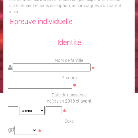
gratuitement et sans inscription, accompagnés d'un parent
inscrit.
Epreuve individuelle
Identité
Nom de famille
Prénom
Date de naissance
né(e)s en
2013 et avant
Sexe