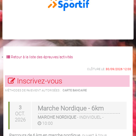
Retour à la liste des épreuves/activités
CLÔTURE LE:
30/09/2026 12:00
Inscrivez-vous
MÉTHODES DE PAIEMENT AUTORISÉES :
CARTE BANCAIRE
3
Marche Nordique - 6km
OCT.
MARCHE NORDIQUE
-
INDIVIDUEL
-
2026
10:00
Parcours de 6 km en marche nordique
, ouvert à tous.