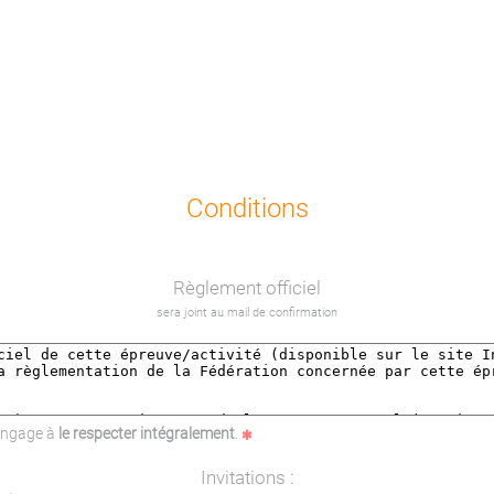
Conditions
Règlement officiel
sera joint au mail de confirmation
'engage à
le respecter intégralement
.
Invitations :