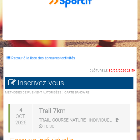
Retour à la liste des épreuves/activités
CLÔTURE LE:
30/09/2026 23:59
Inscrivez-vous
MÉTHODES DE PAIEMENT AUTORISÉES :
CARTE BANCAIRE
4
Trail 7km
OCT.
TRAIL, COURSE NATURE
-
INDIVIDUEL
-
2026
10:30