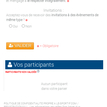
et m'engage à
le respecter intégralement
.
Invitations :
Acceptez-vous de recevoir des
invitations à des évènements de
même type
?
Oui
Non
VALIDER
= Obligatoire
Vos participants
PARTICIPANTS NON VALIDÉS
Aucun participant
dans votre panier
POLITIQUE DE CONFIDENTIALITE PROPRE A LE-SPORTIF.COM /
REGISTRATION4ALL : Les informations recueillies font l’objet d'un