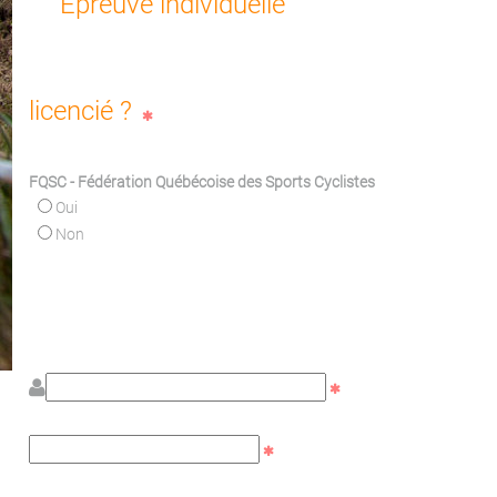
Epreuve individuelle
licencié ?
FQSC - Fédération Québécoise des Sports Cyclistes
Oui
Non