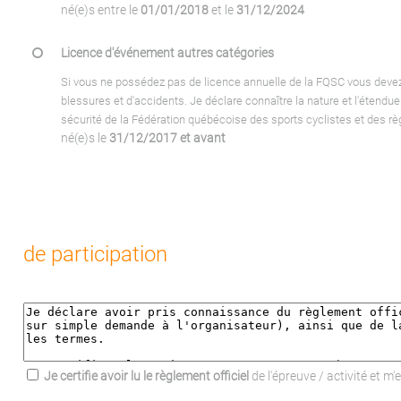
né(e)s entre le
01/01/2018
et le
31/12/2024
Licence d'événement autres catégories
Si vous ne possédez pas de licence annuelle de la FQSC vous devez 
blessures et d'accidents. Je déclare connaître la nature et l'étendu
sécurité de la Fédération québécoise des sports cyclistes et des règ
né(e)s le
31/12/2017 et avant
de participation
Je certifie avoir lu le règlement officiel
de l'épreuve / activité et m