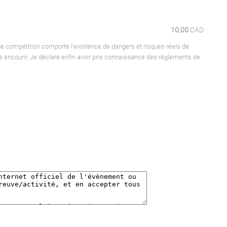
10,00
CAD
de compétition comporte l'existence de dangers et risques réels de
es encourir. Je déclare enfin avoir pris connaissance des règlements de