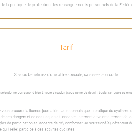
de la politique de protection des renseignements personnels de la Fédéra
Tarif
Si vous bénéficiez d'une offre spéciale, saisissez son code
rif sélectionné correspond bien à votre situation (sous peine de devoir régulariser votre paiem
vous procurer la licence journalière. Je reconnais que la pratique du cyclisme 
e de ces dangers et de ces risques et j'accepte librement et volontairement de l
es de participation et j'accepte de m'y conformer. Je soussigné(e), détenteur de l
'il (elle) participe à des activités cyclistes.