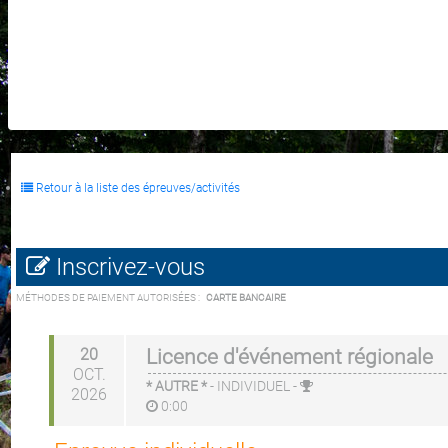
Retour à la liste des épreuves/activités
Inscrivez-vous
MÉTHODES DE PAIEMENT AUTORISÉES :
CARTE BANCAIRE
20
Licence d'événement régionale
OCT.
* AUTRE *
-
INDIVIDUEL
-
2026
0:00