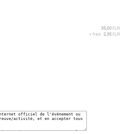
35,00
EUR
+ frais :
2,35
EUR