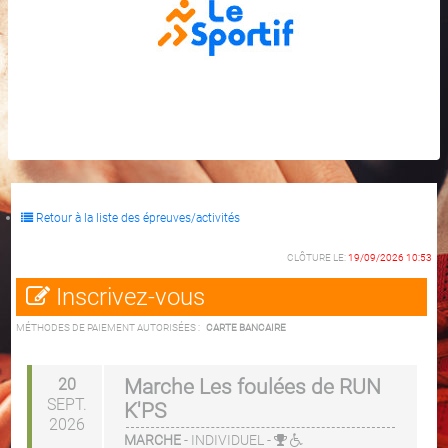
Retour à la liste des épreuves/activités
CLÔTURE LE:
19/09/2026 10:53
Inscrivez-vous
MÉTHODES DE PAIEMENT AUTORISÉES :
CARTE BANCAIRE
20
Marche Les foulées de RUN
SEPT.
K'PS
2026
MARCHE
-
INDIVIDUEL
-