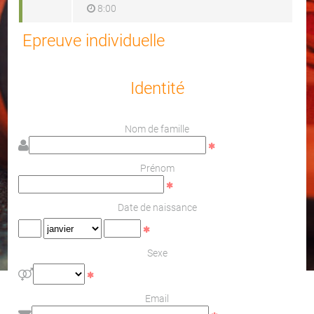
8:00
Epreuve individuelle
Identité
Nom de famille
Prénom
Date de naissance
Sexe
Email