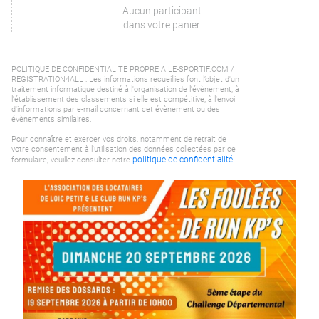
Aucun participant
dans votre panier
POLITIQUE DE CONFIDENTIALITE PROPRE A LE-SPORTIF.COM /
REGISTRATION4ALL : Les informations recueillies font l’objet d'un
traitement informatique destiné à l'organisation de l'évènement, à
l'établissement des classements si elle est compétitive, à l'envoi
d'informations par e-mail concernant cet évènement ou des
évènements similaires.
Pour connaître et exercer vos droits, notamment de retrait de
votre consentement à l'utilisation des données collectées par ce
politique de confidentialité
formulaire, veuillez consulter notre
.