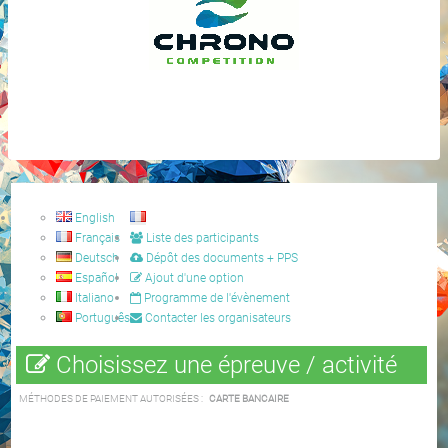
English
Français
Liste des participants
Deutsch
Dépôt des documents + PPS
Español
Ajout d'une option
Italiano
Programme de l'évènement
Português
Contacter les organisateurs
Choisissez une épreuve / activité
MÉTHODES DE PAIEMENT AUTORISÉES :
CARTE BANCAIRE