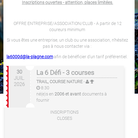
Inscriptions ouvertes - attention, places limitées.
OFFRE ENTREPRISE/ASSOCIATION/CLUB - A partir de 12
coureurs minimum
Si vous êtes une entreprise, un club ou une association, n'hésitez
pas à nous contacter via :
la6000d@la-plagne.com
afin de bénéficier d'un tarif préférentiel.
30
La 6 Défi - 3 courses
JUIL.
TRAIL, COURSE NATURE
-
2026
8:30
né(e)s en
2006 et avant
documents à
fournir
INSCRIPTIONS
CLOSES