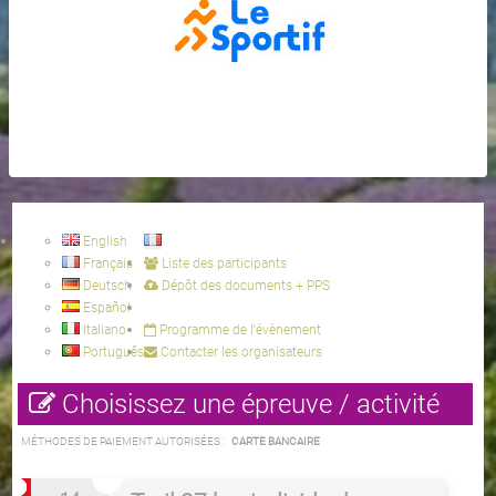
English
Français
Liste des participants
Deutsch
Dépôt des documents + PPS
Español
Italiano
Programme de l'évènement
Português
Contacter les organisateurs
Choisissez une épreuve / activité
MÉTHODES DE PAIEMENT AUTORISÉES :
CARTE BANCAIRE