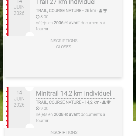
14
Trail 27 km individuel
JUIN
TRAIL, COURSE NATURE
- 26 km
-
2026
8:00
né(e)s en
2006 et avant
documents à
fournir
INSCRIPTIONS
CLOSES
14
Minitrail 14,2 km individuel
JUIN
TRAIL, COURSE NATURE
- 14,2 km
-
2026
9:00
né(e)s en
2008 et avant
documents à
fournir
INSCRIPTIONS