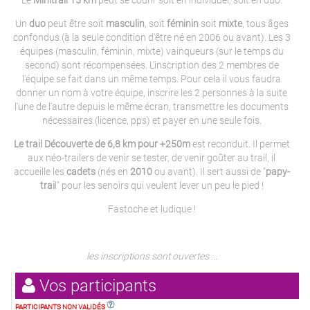
Le
Minitrail 15 km
peut se courir soit en individuel, soit en duo.
Un
duo
peut être soit
masculin
, soit
féminin
soit
mixte
, tous âges
confondus (à la seule condition d'être né en 2006 ou avant). Les 3
équipes (masculin, féminin, mixte) vainqueurs (sur le temps du
second) sont récompensées. L'inscription des 2 membres de
l'équipe se fait dans un même temps. Pour cela il vous faudra
donner un nom à votre équipe, inscrire les 2 personnes à la suite
l'une de l'autre depuis le même écran, transmettre les documents
nécessaires (licence, pps) et payer en une seule fois.
Le trail Découverte de 6,8 km pour +250m
est reconduit. Il permet
aux néo-trailers de venir se tester, de venir goûter au trail, il
accueille les
cadets
(nés en
2010
ou avant). Il sert aussi de "
papy-
trai
l" pour les senoirs qui veulent lever un peu le pied !
Fastoche et ludique !
les inscriptions sont ouvertes ...
Vos participants
PARTICIPANTS NON VALIDÉS