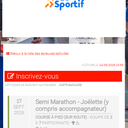
Retour à la liste des épreuves/activités
CLÔTURE LE:
24/09/2026 23:59
Inscrivez-vous
MÉTHODES DE PAIEMENT AUTORISÉES :
CARTE BANCAIRE
27
Semi Marathon - Joëlette (y
SEPT.
compris accompagnateur)
2026
COURSE À PIED (SUR ROUTE)
-
EQUIPE DE
2
À
7
PARTICIPANTS
-