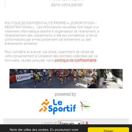
dans votre panier
POLITIQUE DE CONFIDENTIALITE PROPRE A LE-SPORTIF.COM /
REGISTRATION4ALL : Les informations recueillies font l’objet d'un
traitement informatique destiné à l'organisation de l'évènement, à
l'établissement des classements si elle est compétitive, à l'envoi
d'informations par e-mail concernant cet évènement ou des
évènements similaires.
Pour connaître et exercer vos droits, notamment de retrait de
votre consentement à l'utilisation des données collectées par ce
politique de confidentialité
formulaire, veuillez consulter notre
.
powered by
LANGUE
AIDE
|
POLITIQUE DE CONFIDENTIALITE (RGPD)
Notre site utilise des cookies. En poursuivant votre
Fermer