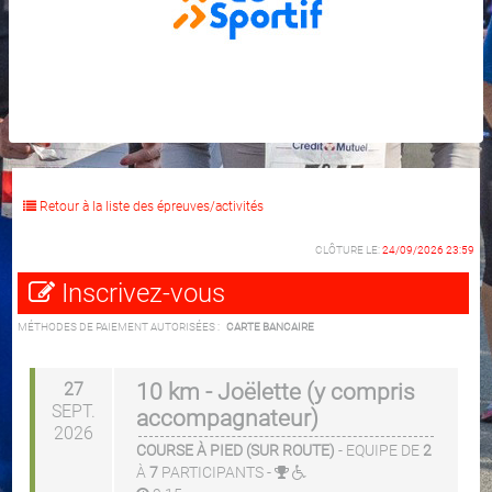
Retour à la liste des épreuves/activités
CLÔTURE LE:
24/09/2026 23:59
Inscrivez-vous
MÉTHODES DE PAIEMENT AUTORISÉES :
CARTE BANCAIRE
27
10 km - Joëlette (y compris
SEPT.
accompagnateur)
2026
COURSE À PIED (SUR ROUTE)
-
EQUIPE DE
2
À
7
PARTICIPANTS
-