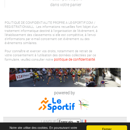
dans votre panier
POLITIQUE DE CONFIDENTIALITE PROPRE A LE-SPORTIF.COM /
REGISTRATION4ALL : Les informations recueillies font l’objet d'un
traitement informatique destiné à l'organisation de l'évènement, à
l'établissement des classements si elle est compétitive, à l'envoi
d'informations par e-mail concernant cet évènement ou des
évènements similaires.
Pour connaître et exercer vos droits, notamment de retrait de
votre consentement à l'utilisation des données collectées par ce
politique de confidentialité
formulaire, veuillez consulter notre
.
powered by
LANGUE
AIDE
|
POLITIQUE DE CONFIDENTIALITE (RGPD)
Notre site utilise des cookies. En poursuivant votre
Fermer