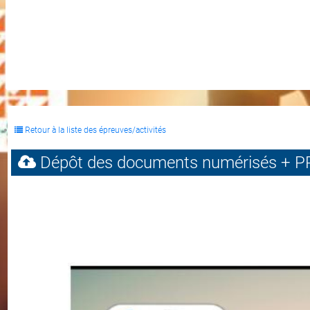
Retour à la liste des épreuves/activités
Dépôt des documents numérisés + P