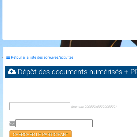
Retour à la liste des épreuves/activités
Dépôt des documents numérisés + P
(exemple: 000000x0000000000)
CHERCHER LE PARTICIPANT