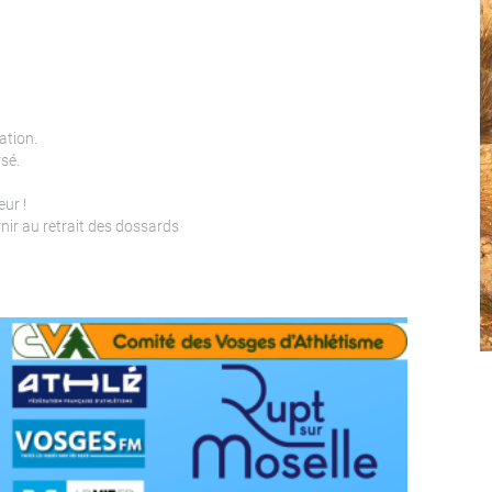
ation.
rsé.
ur !
urnir au retrait des dossards