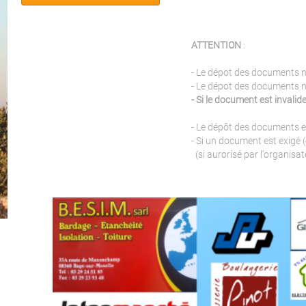
ATTENTION
:
- Le dépot des documents 
- Le dépot des documents 
- Si le document est invalide,
- Le dépôt des documents es
- Si un document est exigé (e
(si aurorisé par l'organisat