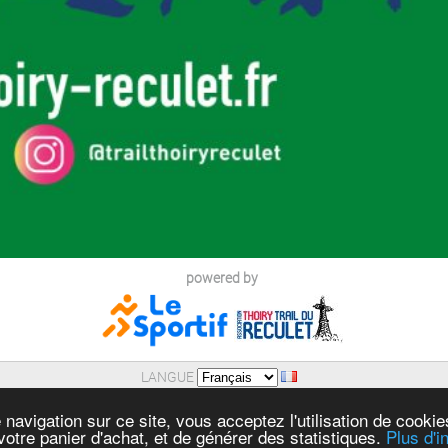
powered by
LANGUE
AIDE
|
POLITIQUE DE CONFIDENTIALITE (RGPD)
 navigation sur ce site, vous acceptez l'utilisation de cooki
MENTIONS LEGALES
|
SECURITE DES PAIEMENTS
 votre panier d'achat, et de générer des statistiques.
Plus d'i