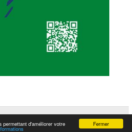
Fermer
es permettant d'améliorer votre
nformations
LE-SPORTIF.COM