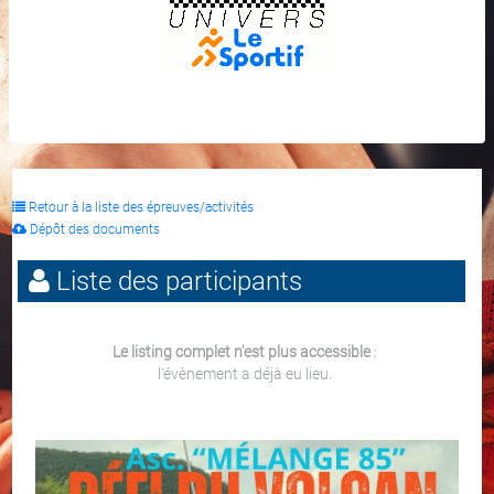
Retour à la liste des épreuves/activités
Dépôt des documents
Liste des participants
Le listing complet n'est plus accessible
:
l'évènement a déjà eu lieu.