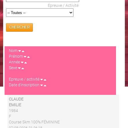
Epreuve / Activité
CHERCHER
Nom
Prénom
Année
Sexe
Epreuve / activité
Date d'inscription
CLAUDE
EMILIE
1984
F
Course 5km 100% FÉMININE