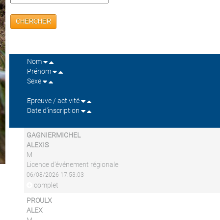
CHERCHER
Nom
Prénom
Sexe
Epreuve / activité
Date d'inscription
GAGNIERMICHEL
ALEXIS
M
Licence d'événement régionale
06/08/2026 17:53:03
complet
PROULX
ALEX