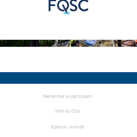
Rechercher un participant
Nom du Club
Epreuve / Activité