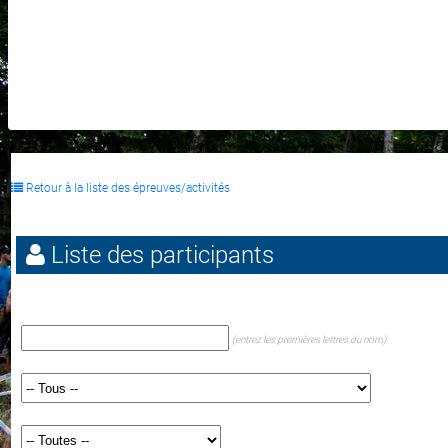
Retour à la liste des épreuves/activités
Liste des participants
(entrez les premières lettres du nom)