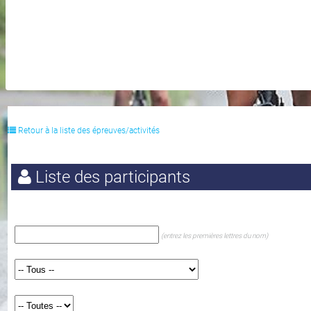
Retour à la liste des épreuves/activités
Liste des participants
(entrez les premières lettres du nom)