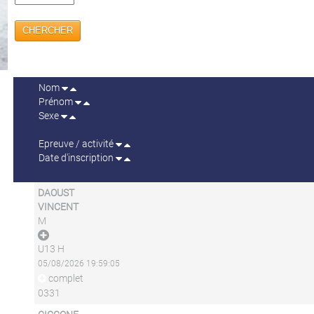
CHERCHER
Nom
Prénom
Sexe
Epreuve / activité
Date d'inscription
DAOUST
VINCENT
M
U13 H
05/08/2026 19:59:05
complet
0331