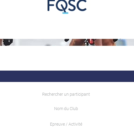
Rechercher un participant
Nom du Club
Epreuve / Activité