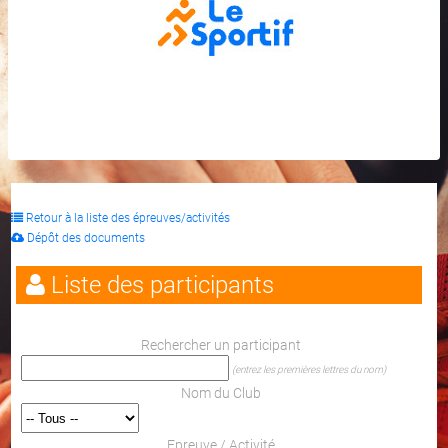
Retour à la liste des épreuves/activités
Dépôt des documents
Liste des participants
Rechercher un participant
(entrez les premières lettres du nom)
Nom du Club
Epreuve / Activité