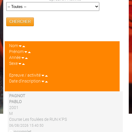
CHERCHER
Nom
Prénom
Année
Sexe
Epreuve / activité
Date d'inscription
PAGNOT
PABLO
2001
M
Course Les foulées de RUN K'PS
06/08/2026 15:40:50
incomplet