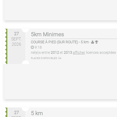
27
5km Minimes
SEPT.
COURSE À PIED (SUR ROUTE)
- 5 km
-
2026
9:18
né(e)s entre
2012
et
2013
afficher
licences acceptées
PLACES DISPONIBLES:
34
27
5 km