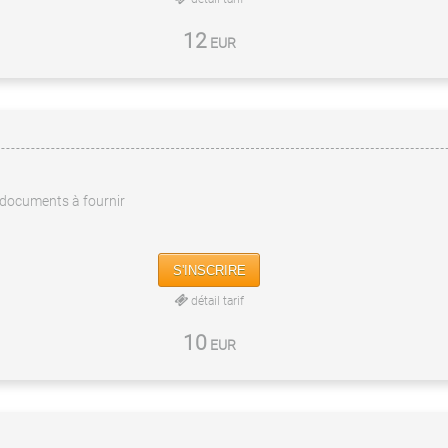
12
EUR
documents à fournir
S'INSCRIRE
détail tarif
10
EUR