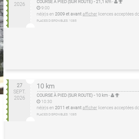
COURSE À PIED (SUR ROUTE)
- 21,1 km
-
2026
9:00
né(e)s en
2009 et avant
afficher
licences acceptées
do
PLACES DISPONIBLES:
1085
27
10 km
SEPT.
COURSE À PIED (SUR ROUTE)
- 10 km
-
2026
10:30
né(e)s en
2011 et avant
afficher
licences acceptées
do
PLACES DISPONIBLES:
1085