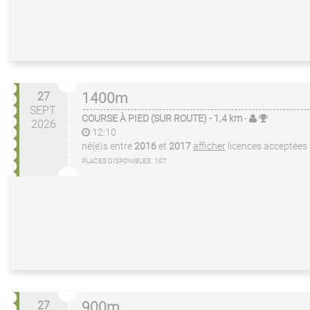
27
1400m
SEPT.
COURSE À PIED (SUR ROUTE)
- 1,4 km
-
2026
12:10
né(e)s entre
2016
et
2017
afficher
licences acceptées
PLACES DISPONIBLES:
107
27
900m