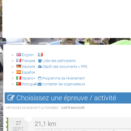
English
Français
Liste des participants
Deutsch
Dépôt des documents + PPS
Español
Italiano
Programme de l'évènement
Português
Contacter les organisateurs
Choisissez une épreuve / activité
MÉTHODES DE PAIEMENT AUTORISÉES :
CARTE BANCAIRE
27
21,1 km
SEPT.