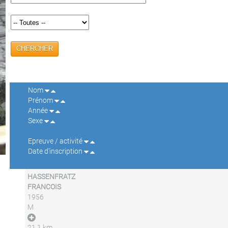
CHERCHER
Nom
Prénom
Année
Sexe
Epreuve / activité
Date d'inscription
HASSENFRATZ
FRANCOIS
1956
M
21,1 km